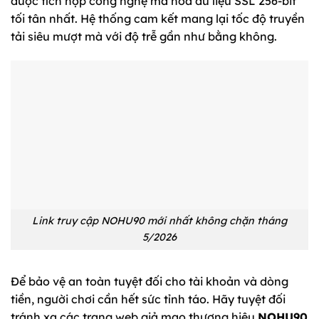
được tích hợp công nghệ mã hóa dữ liệu SSL 256-bit
tối tân nhất. Hệ thống cam kết mang lại tốc độ truyền
tải siêu mượt mà với độ trễ gần như bằng không.
Link truy cập NOHU90 mới nhất không chặn tháng
5/2026
Để bảo vệ an toàn tuyệt đối cho tài khoản và dòng
tiền, người chơi cần hết sức tỉnh táo. Hãy tuyệt đối
tránh xa các trang web giả mạo thương hiệu
NOHU90