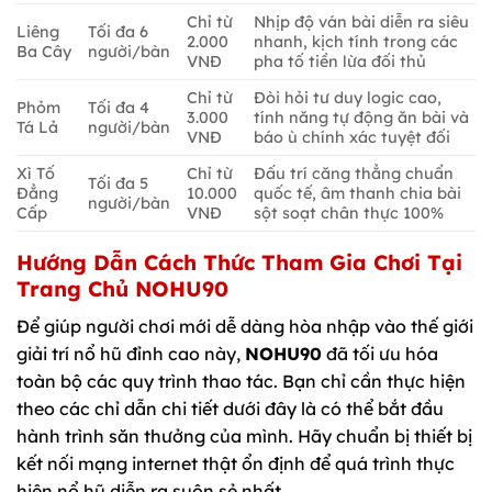
Chỉ từ
Nhịp độ ván bài diễn ra siêu
Liêng
Tối đa 6
2.000
nhanh, kịch tính trong các
Ba Cây
người/bàn
VNĐ
pha tố tiền lừa đối thủ
Chỉ từ
Đòi hỏi tư duy logic cao,
Phỏm
Tối đa 4
3.000
tính năng tự động ăn bài và
Tá Lả
người/bàn
VNĐ
báo ù chính xác tuyệt đối
Xì Tố
Chỉ từ
Đấu trí căng thẳng chuẩn
Tối đa 5
Đẳng
10.000
quốc tế, âm thanh chia bài
người/bàn
Cấp
VNĐ
sột soạt chân thực 100%
Hướng Dẫn Cách Thức Tham Gia Chơi Tại
Trang Chủ NOHU90
Để giúp người chơi mới dễ dàng hòa nhập vào thế giới
giải trí nổ hũ đỉnh cao này,
NOHU90
đã tối ưu hóa
toàn bộ các quy trình thao tác. Bạn chỉ cần thực hiện
theo các chỉ dẫn chi tiết dưới đây là có thể bắt đầu
hành trình săn thưởng của mình. Hãy chuẩn bị thiết bị
kết nối mạng internet thật ổn định để quá trình thực
hiện nổ hũ diễn ra suôn sẻ nhất.