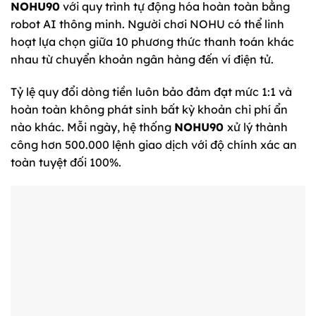
NOHU90
với quy trình tự động hóa hoàn toàn bằng
robot AI thông minh. Người chơi NOHU có thể linh
hoạt lựa chọn giữa 10 phương thức thanh toán khác
nhau từ chuyển khoản ngân hàng đến ví điện tử.
Tỷ lệ quy đổi dòng tiền luôn bảo đảm đạt mức 1:1 và
hoàn toàn không phát sinh bất kỳ khoản chi phí ẩn
nào khác. Mỗi ngày, hệ thống
NOHU90
xử lý thành
công hơn 500.000 lệnh giao dịch với độ chính xác an
toàn tuyệt đối 100%.