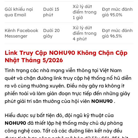
Xử lý dứt
Gửi khiếu nại
Dưới 15
Đạt mức đánh
điểm trong
qua Email
phút
giá 95.0%
1 giờ
Xử lý dứt
Kênh Facebook
Dưới 20
Đạt mức đánh
điểm trong
Messenger
giây
giá 96.5%
4 phút
Link Truy Cập NOHU90 Không Chặn Cập
Nhật Tháng 5/2026
Tình trạng các nhà mạng viễn thông tại Việt Nam
quét và chặn đường link truy cập hệ thống nổ hũ diễn
ra vô cùng thường xuyên. Điều này gây ra không ít
phiền toái và làm gián đoạn trực tiếp đến những giây
phút giải trí săn thưởng của hội viên
NOHU90
.
Hiểu được sự bất tiện đó, đội ngũ kỹ thuật của
NOHU90
đã thiết lập hệ thống máy chủ dự phòng
công nghệ cao. Tất cả các đường liên kết này đều