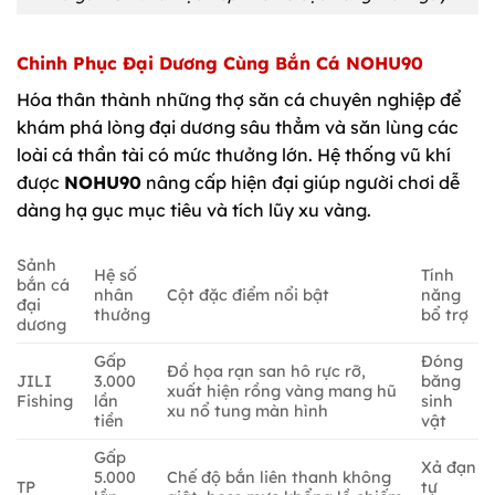
Chinh Phục Đại Dương Cùng Bắn Cá NOHU90
Hóa thân thành những thợ săn cá chuyên nghiệp để
khám phá lòng đại dương sâu thẳm và săn lùng các
loài cá thần tài có mức thưởng lớn. Hệ thống vũ khí
được
NOHU90
nâng cấp hiện đại giúp người chơi dễ
dàng hạ gục mục tiêu và tích lũy xu vàng.
Sảnh
Hệ số
Tính
bắn cá
nhân
Cột đặc điểm nổi bật
năng
đại
thưởng
bổ trợ
dương
Gấp
Đóng
Đồ họa rạn san hô rực rỡ,
JILI
3.000
băng
xuất hiện rồng vàng mang hũ
Fishing
lần
sinh
xu nổ tung màn hình
tiền
vật
Gấp
Xả đạn
5.000
Chế độ bắn liên thanh không
TP
tự