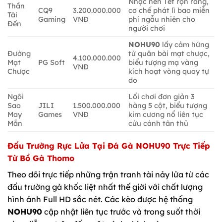
Nhạc nền Tết rộn ràng,
Thần
CQ9
3.200.000.000
cơ chế phát lì bao miễn
Tài
Gaming
VNĐ
phí ngẫu nhiên cho
Đến
người chơi
NOHU90
lấy cảm hứng
Đường
từ quân bài mạt chược,
4.100.000.000
Mạt
PG Soft
biểu tượng mạ vàng
VNĐ
Chược
kích hoạt vòng quay tự
do
Ngôi
Lối chơi đơn giản 3
Sao
JILI
1.500.000.000
hàng 5 cột, biểu tượng
May
Games
VNĐ
kim cương nổ liên tục
Mắn
cứu cánh tân thủ
Đấu Trường Rực Lửa Tại Đá Gà NOHU90 Trực Tiếp
Từ Bồ Gà Thomo
Theo dõi trực tiếp những trận tranh tài nảy lửa từ các
đấu trường gà khốc liệt nhất thế giới với chất lượng
hình ảnh Full HD sắc nét. Các kèo được hệ thống
NOHU90
cập nhật liên tục trước và trong suốt thời