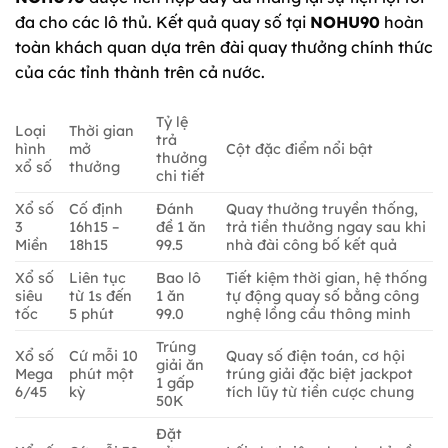
đa cho các lô thủ. Kết quả quay số tại
NOHU90
hoàn
toàn khách quan dựa trên đài quay thưởng chính thức
của các tỉnh thành trên cả nước.
Tỷ lệ
Loại
Thời gian
trả
hình
mở
Cột đặc điểm nổi bật
thưởng
xổ số
thưởng
chi tiết
Xổ số
Cố định
Đánh
Quay thưởng truyền thống,
3
16h15 –
đề 1 ăn
trả tiền thưởng ngay sau khi
Miền
18h15
99.5
nhà đài công bố kết quả
Xổ số
Liên tục
Bao lô
Tiết kiệm thời gian, hệ thống
siêu
từ 1s đến
1 ăn
tự động quay số bằng công
tốc
5 phút
99.0
nghệ lồng cầu thông minh
Trúng
Xổ số
Cứ mỗi 10
Quay số điện toán, cơ hội
giải ăn
Mega
phút một
trúng giải đặc biệt jackpot
1 gấp
6/45
kỳ
tích lũy từ tiền cược chung
50K
Đặt