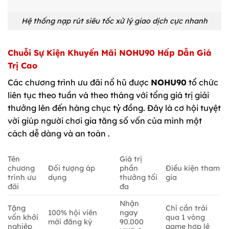
Hệ thống nạp rút siêu tốc xử lý giao dịch cực nhanh
Chuỗi Sự Kiện Khuyến Mãi NOHU90 Hấp Dẫn Giá
Trị Cao
Các chương trình ưu đãi nổ hũ được
NOHU90
tổ chức
liên tục theo tuần và theo tháng với tổng giá trị giải
thưởng lên đến hàng chục tỷ đồng. Đây là cơ hội tuyệt
vời giúp người chơi gia tăng số vốn của mình một
cách dễ dàng và an toàn .
Tên
Giá trị
chương
Đối tượng áp
phần
Điều kiện tham
trình ưu
dụng
thưởng tối
gia
đãi
đa
Nhận
Tặng
Chỉ cần trải
100% hội viên
ngay
vốn khởi
qua 1 vòng
mới đăng ký
90.000
nghiệp
game hợp lệ