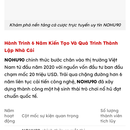
Khám phá nền tảng cá cược trực tuyến uy tín NOHU90
Hành Trình 6 Năm Kiến Tạo Và Quá Trình Thành
Lập Nhà Cái
NOHU90
chính thức bước chân vào thị trường Việt
Nam từ đầu năm 2020 với nguồn vốn đầu tư ban đầu
chạm mốc 20 triệu USD. Trải qua chặng đường hơn 6
năm liên tục cải tiến công nghệ,
NOHU90
đã xây
dựng thành công một hệ sinh thái trò chơi nổ hũ đạt
chuẩn quốc tế.
Năm
Số lượng
hoạt
Cột mốc sự kiện quan trọng
thành viên
động
tích lũy