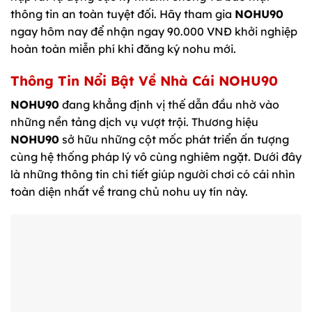
thông tin an toàn tuyệt đối. Hãy tham gia
NOHU90
ngay hôm nay để nhận ngay 90.000 VNĐ khởi nghiệp
hoàn toàn miễn phí khi đăng ký nohu mới.
Thông Tin Nổi Bật Về Nhà Cái NOHU90
NOHU90
đang khẳng định vị thế dẫn đầu nhờ vào
những nền tảng dịch vụ vượt trội. Thương hiệu
NOHU90
sở hữu những cột mốc phát triển ấn tượng
cùng hệ thống pháp lý vô cùng nghiêm ngặt. Dưới đây
là những thông tin chi tiết giúp người chơi có cái nhìn
toàn diện nhất về trang chủ nohu uy tín này.