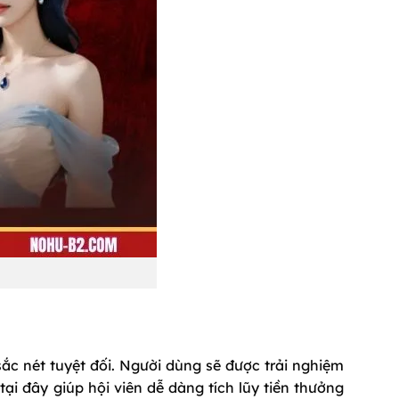
c nét tuyệt đối. Người dùng sẽ được trải nghiệm
i đây giúp hội viên dễ dàng tích lũy tiền thưởng