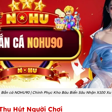
Bắn cá NOHU90 | Chinh Phục Kho Báu Biển Sâu Nhận X100 Xu
Thu Hút Người Chơi