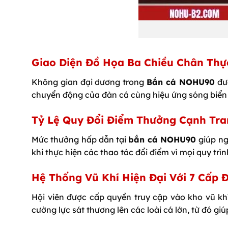
Giao Diện Đồ Họa Ba Chiều Chân Thực
Không gian đại dương trong
Bắn cá NOHU90
đư
chuyển động của đàn cá cùng hiệu ứng sóng biển c
Tỷ Lệ Quy Đổi Điểm Thưởng Cạnh Tra
Mức thưởng hấp dẫn tại
bắn cá NOHU90
giúp ng
khi thực hiện các thao tác đổi điểm vì mọi quy trì
Hệ Thống Vũ Khí Hiện Đại Với 7 Cấp
Hội viên được cấp quyền truy cập vào kho vũ khí
cường lực sát thương lên các loài cá lớn, từ đó g