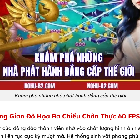
Khám phá những nhà phát hành đẳng cấp thế giới
g Gian Đồ Họa Ba Chiều Chân Thực 60 FPS
 của đông đảo thành viên nhờ vào chất lượng hình ảnh sắ
 liên tục cực kỳ mượt mà. Hệ thống sinh vật phong phú tạ