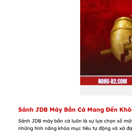
Sảnh JDB Máy Bắn Cá Mang Đến Khôn
Sảnh JDB máy bắn cá luôn là sự lựa chọn số một
những tính năng khóa mục tiêu tự động và xả đạn