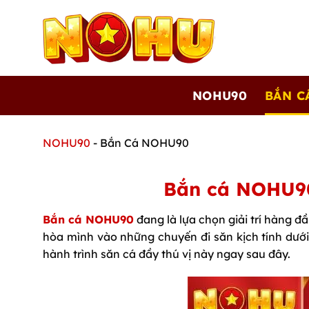
Bỏ
qua
nội
dung
NOHU90
BẮN C
NOHU90
-
Bắn Cá NOHU90
Bắn cá NOHU90
Bắn cá NOHU90
đang là lựa chọn giải trí hàng 
hòa mình vào những chuyến đi săn kịch tính dướ
hành trình săn cá đầy thú vị này ngay sau đây.