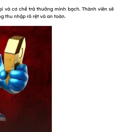
i và cơ chế trả thưởng minh bạch. Thành viên sẽ
g thu nhập rõ rệt và an toàn.