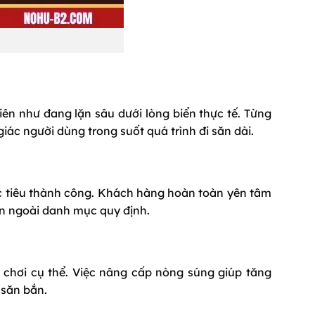
iên như đang lặn sâu dưới lòng biển thực tế. Từng
ác người dùng trong suốt quá trình đi săn dài.
ục tiêu thành công. Khách hàng hoàn toàn yên tâm
 ẩn ngoài danh mục quy định.
n chơi cụ thể. Việc nâng cấp nòng súng giúp tăng
 săn bắn.