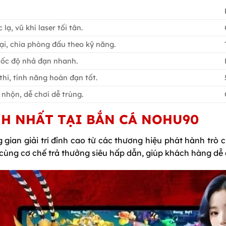
lạ, vũ khí laser tối tân.
i, chia phòng đấu theo kỹ năng.
tốc độ nhả đạn nhanh.
thi, tính năng hoàn đạn tốt.
 nhộn, dễ chơi dễ trúng.
H NHẤT TẠI BẮN CÁ NOHU90
an giải trí đỉnh cao từ các thương hiệu phát hành trò ch
cùng cơ chế trả thưởng siêu hấp dẫn, giúp khách hàng dễ 