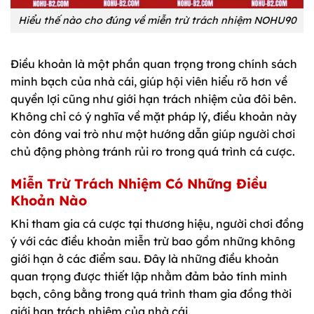
Hiểu thế nào cho đúng về miễn trừ trách nhiệm NOHU90
Điều khoản là một phần quan trọng trong chính sách
minh bạch của nhà cái, giúp hội viên hiểu rõ hơn về
quyền lợi cũng như giới hạn trách nhiệm của đôi bên.
Không chỉ có ý nghĩa về mặt pháp lý, điều khoản này
còn đóng vai trò như một hướng dẫn giúp người chơi
chủ động phòng tránh rủi ro trong quá trình cá cược.
Miễn Trừ Trách Nhiệm Có Những Điều
Khoản Nào
Khi tham gia cá cược tại thương hiệu, người chơi đồng
ý với các điều khoản miễn trừ bao gồm những không
giới hạn ở các điểm sau. Đây là những điều khoản
quan trọng được thiết lập nhằm đảm bảo tính minh
bạch, công bằng trong quá trình tham gia đồng thời
giới hạn trách nhiệm của nhà cái.