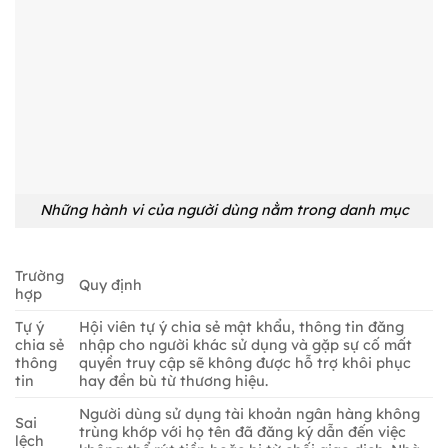
Những hành vi của người dùng nằm trong danh mục
Trường
Quy định
hợp
Tự ý
Hội viên tự ý chia sẻ mật khẩu, thông tin đăng
chia sẻ
nhập cho người khác sử dụng và gặp sự cố mất
thông
quyền truy cập sẽ không được hỗ trợ khôi phục
tin
hay đền bù từ thương hiệu.
Người dùng sử dụng tài khoản ngân hàng không
Sai
trùng khớp với họ tên đã đăng ký dẫn đến việc
lệch