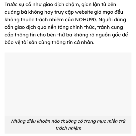
Trước sự cố như giao dịch chậm, gian lận từ bên
quảng bá không hay truy cập website giả mạo đều
không thuộc trách nhiệm của NOHU90. Người dùng
cần giao dịch qua nền tảng chính thức, tránh cung
cấp thông tin cho bên thứ ba không rõ nguồn gốc để
bảo vệ tài sản cùng thông tin cá nhân.
Những điều khoản nào thường có trong mục miễn trừ
trách nhiệm